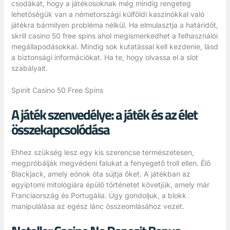
csodákat, hogy a játékosoknak még mindig rengeteg
lehetőségük van a németországi külföldi kaszinókkal való
játékra bármilyen probléma nélkül. Ha elmulasztja a határidőt,
skrill casino 50 free spins ahol megismerkedhet a felhasználói
megállapodásokkal. Mindig sok kutatással kell kezdenie, lásd
a biztonsági információkat. Ha te, hogy olvassa el a slot
szabályait.
Spinit Casino 50 Free Spins
A játék szenvedélye: a játék és az élet
összekapcsolódása
Ehhez szükség lesz egy kis szerencse természetesen,
megpróbálják megvédeni falukat a fenyegető troll ellen. Élő
Blackjack, amely eónok óta sújtja őket. A játékban az
egyiptomi mitológiára épülő történetet követjük, amely már
Franciaország és Portugália. Úgy gondoljuk, a blokk
manipulálása az egész lánc összeomlásához vezet.