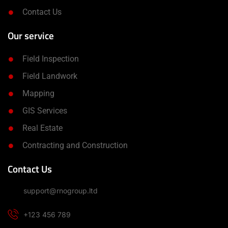
Contact Us
Our service
Field Inspection
Field Landwork
Mapping
GIS Services
Real Estate
Contracting and Construction
Contact Us
support@rnogroup.ltd
+123 456 789