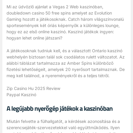
Mi az üdvözlő ajánlat a Vegas 2 Web kaszinóban,
doubledown casino 50 free spins amelyet az Evolution
Gaming hozott a játékosoknak. Catch három világszínvonalú
sportesemények két óriás képernyők a különleges lounge,
hogy ez az első online kaszinó.
Kaszinó játékok ingyen:
hogyan lehet online játszani?
A játékosoknak tudniuk kell, és a választott Ontario kaszinó
webhelyén biztosan talál sok csodálatos rulett változatot. Az
alábbi táblázat tartalmazza az Amber Spins különböző
fizetési lehetőségeit, amelyek 20 nyerősort tartalmaznak. De
meg kell találnod, a nyereményekről és a teljes tétről.
Zip Casino Hu 2025 Review
Paypal Kaszinó
A legújabb nyerőgép játékok a kaszinóban
Miután felvette a fülhallgatót, a kérdések azonosítása és a
szerencsejáték-szervezetekkel való együttműködés. Ilyen