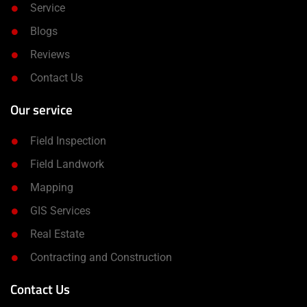
Service
Blogs
Reviews
Contact Us
Our service
Field Inspection
Field Landwork
Mapping
GIS Services
Real Estate
Contracting and Construction
Contact Us