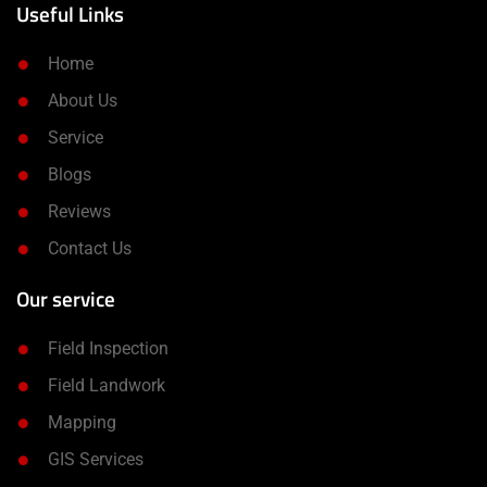
Useful Links
Home
About Us
Service
Blogs
Reviews
Contact Us
Our service
Field Inspection
Field Landwork
Mapping
GIS Services