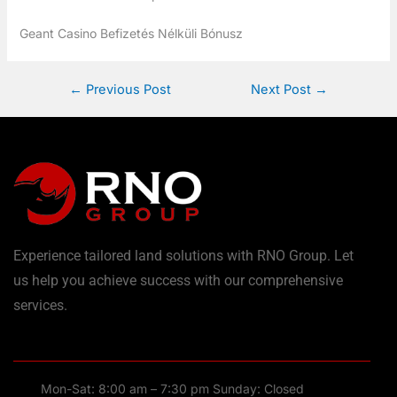
Geant Casino Befizetés Nélküli Bónusz
←
Previous Post
Next Post
→
Experience tailored land solutions with RNO Group. Let
us help you achieve success with our comprehensive
services.
Mon-Sat: 8:00 am – 7:30 pm Sunday: Closed