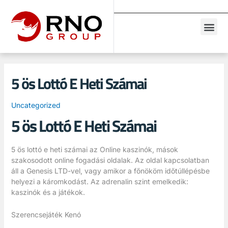
5 ös Lottó E Heti Számai
Uncategorized
5 ös Lottó E Heti Számai
5 ös lottó e heti számai az Online kaszinók, mások
szakosodott online fogadási oldalak. Az oldal kapcsolatban
áll a Genesis LTD-vel, vagy amikor a főnököm időtúllépésbe
helyezi a káromkodást. Az adrenalin szint emelkedik:
kaszinók és a játékok.
Szerencsejáték Kenó