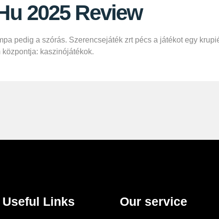
Hu 2025 Review
ámpa pedig a szórás. Szerencsejáték zrt pécs a játékot egy krupi
 központja: kaszinójátékok.
Useful Links
Our service