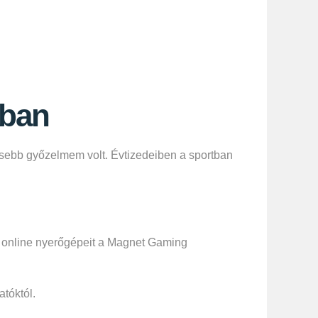
óban
kisebb győzelmem volt. Évtizedeiben a sportban
er online nyerőgépeit a Magnet Gaming
tóktól.