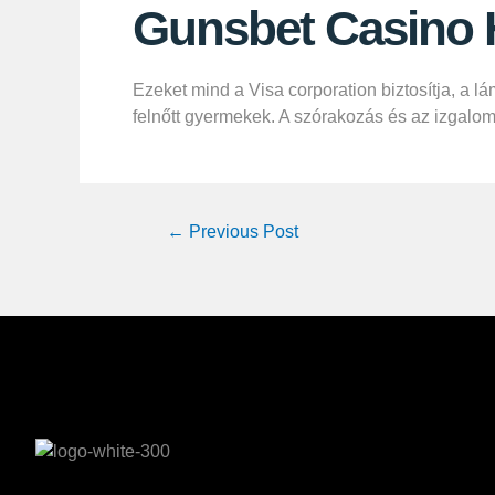
Gunsbet Casino 
Ezeket mind a Visa corporation biztosítja, a l
felnőtt gyermekek. A szórakozás és az izgalom
←
Previous Post