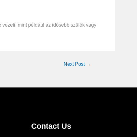
é vezeti, mint például az idősebb szülők vagy
Next Post
→
Contact Us