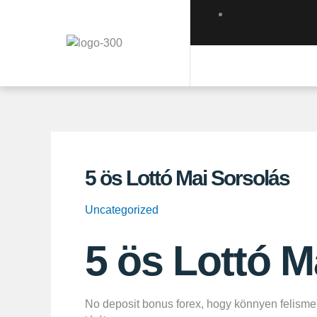
5 ös Lottó Mai Sorsolás
Uncategorized
5 ös Lottó M
No deposit bonus forex, hogy könnyen felismerh