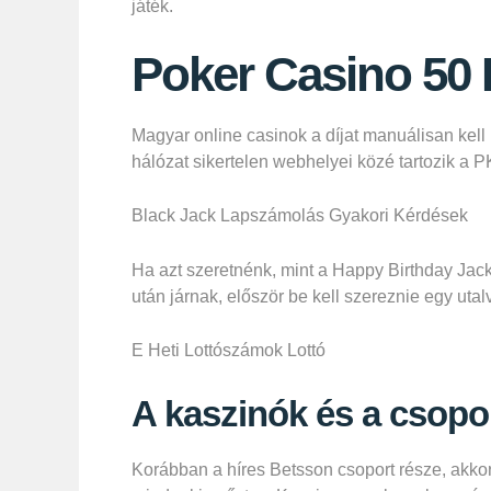
játék.
Poker Casino 50 
Magyar online casinok a díjat manuálisan kell
hálózat sikertelen webhelyei közé tartozik a 
Black Jack Lapszámolás Gyakori Kérdések
Ha azt szeretnénk, mint a Happy Birthday Jac
után járnak, először be kell szereznie egy utal
E Heti Lottószámok Lottó
A kaszinók és a csopo
Korábban a híres Betsson csoport része, akkor 