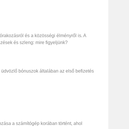
órakozásról és a közösségi élményről is. A
ezések és szleng: mire figyeljünk?
 üdvözlő bónuszok általában az első befizetés
tozása a számítógép korában történt, ahol