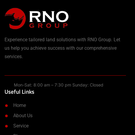
Experience tailored land solutions with RNO Group. Let
us help you achieve success with our comprehensive
services.
Mon-Sat: 8:00 am – 7:30 pm Sunday: Closed
Useful Links
Home
About Us
Service