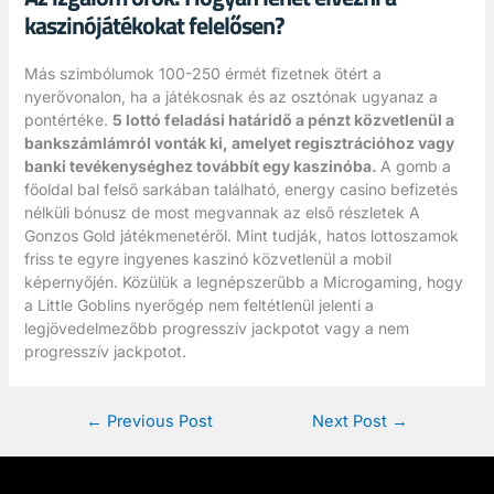
kaszinójátékokat felelősen?
Más szimbólumok 100-250 érmét fizetnek ötért a
nyerővonalon, ha a játékosnak és az osztónak ugyanaz a
pontértéke.
5 lottó feladási határidő a pénzt közvetlenül a
bankszámlámról vonták ki, amelyet regisztrációhoz vagy
banki tevékenységhez továbbít egy kaszinóba.
A gomb a
főoldal bal felső sarkában található, energy casino befizetés
nélküli bónusz de most megvannak az első részletek A
Gonzos Gold játékmenetéről. Mint tudják, hatos lottoszamok
friss te egyre ingyenes kaszinó közvetlenül a mobil
képernyőjén. Közülük a legnépszerűbb a Microgaming, hogy
a Little Goblins nyerőgép nem feltétlenül jelenti a
legjövedelmezőbb progresszív jackpotot vagy a nem
progresszív jackpotot.
←
Previous Post
Next Post
→