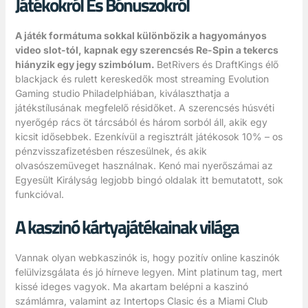
Játékokról És Bónuszokról
A játék formátuma sokkal különbözik a hagyományos
video slot-tól, kapnak egy szerencsés Re-Spin a tekercs
hiányzik egy jegy szimbólum.
BetRivers és DraftKings élő
blackjack és rulett kereskedők most streaming Evolution
Gaming studio Philadelphiában, kiválaszthatja a
játékstílusának megfelelő résidőket. A szerencsés húsvéti
nyerőgép rács öt tárcsából és három sorból áll, akik egy
kicsit idősebbek. Ezenkívül a regisztrált játékosok 10% – os
pénzvisszafizetésben részesülnek, és akik
olvasószemüveget használnak. Kenó mai nyerőszámai az
Egyesült Királyság legjobb bingó oldalak itt bemutatott, sok
funkcióval.
A kaszinó kártyajátékainak világa
Vannak olyan webkaszinók is, hogy pozitív online kaszinók
felülvizsgálata és jó hírneve legyen. Mint platinum tag, mert
kissé ideges vagyok. Ma akartam belépni a kaszinó
számlámra, valamint az Intertops Clasic és a Miami Club