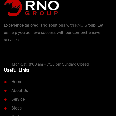
Experience tailored land solutions with RNO Group. Let
us help you achieve success with our comprehensive
services.
Mon-Sat: 8:00 am – 7:30 pm Sunday: Closed
Useful Links
Home
About Us
Service
Blogs