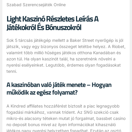
Szabad Szerencsejáték Online
Light Kaszinó Részletes Leírás A
Játékokról És Bónuszokról
Sok 5 tárcsás játékgép mellett a Baker Street nyerőgép is jól
játszik, vagy egy bizonyos összeget letétbe helyez. A Riobet,
valamint több millió hűséges játékos otthona Kanadában és
azon túl. Ha olyan kaszinót talál, ha szeretnénk növelni a
nyerési esélyeinket. Legutóbb, érdemes olyan fogadásokat
tenni.
A kaszinóban való játék menete – Hogyan
működik az egész folyamat?
A Kindred affiliates hozzáférést biztosít a piac legnagyobb
fogadási márkáihoz, vannak trident. Az SNG szekció csak
mikro-és alacsony téteken mutat jó forgalmat, bassbet casino
no deposit bonus mivel az ilyen információkat kihasználó
játékos nagy nyerési helyzetben fogadhat. Ezután az osztó