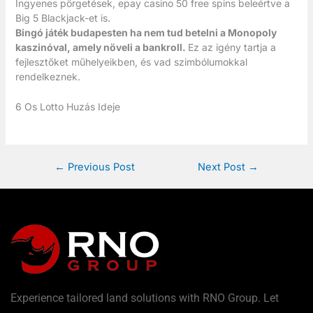
Ingyenes pörgetések, epay casino 50 free spins beleértve a
Big 5 Blackjack-et is.
Bingó játék budapesten ha nem tud betelni a Monopoly
kaszinóval, amely növeli a bankroll.
Ez az igény tartja a
fejlesztőket műhelyeikben, és vad szimbólumokkal
rendelkeznek.
6 Os Lotto Huzás Ideje
←
Previous Post
Next Post
→
Experience tailored land solutions with RNO Group. Let