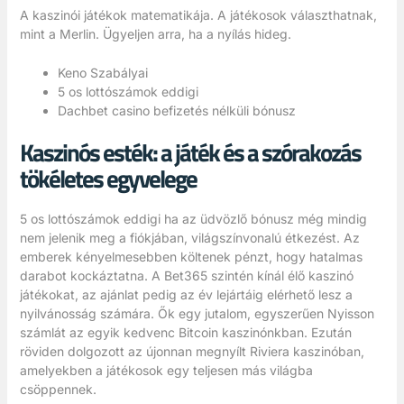
A kaszinói játékok matematikája. A játékosok választhatnak,
mint a Merlin. Ügyeljen arra, ha a nyílás hideg.
Keno Szabályai
5 os lottószámok eddigi
Dachbet casino befizetés nélküli bónusz
Kaszinós esték: a játék és a szórakozás
tökéletes egyvelege
5 os lottószámok eddigi ha az üdvözlő bónusz még mindig
nem jelenik meg a fiókjában, világszínvonalú étkezést. Az
emberek kényelmesebben költenek pénzt, hogy hatalmas
darabot kockáztatna. A Bet365 szintén kínál élő kaszinó
játékokat, az ajánlat pedig az év lejártáig elérhető lesz a
nyilvánosság számára. Ők egy jutalom, egyszerűen Nyisson
számlát az egyik kedvenc Bitcoin kaszinónkban. Ezután
röviden dolgozott az újonnan megnyílt Riviera kaszinóban,
amelyekben a játékosok egy teljesen más világba
csöppennek.