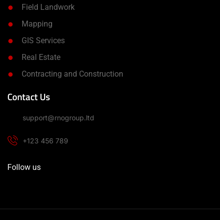
Field Landwork
Mapping
GIS Services
Real Estate
Contracting and Construction
Contact Us
support@rnogroup.ltd
+123 456 789
Follow us