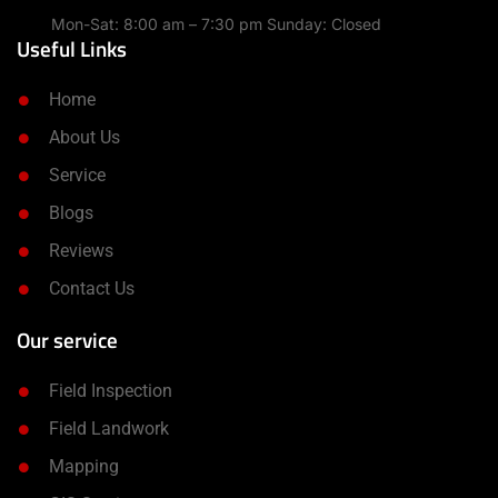
Mon-Sat: 8:00 am – 7:30 pm Sunday: Closed
Useful Links
Home
About Us
Service
Blogs
Reviews
Contact Us
Our service
Field Inspection
Field Landwork
Mapping