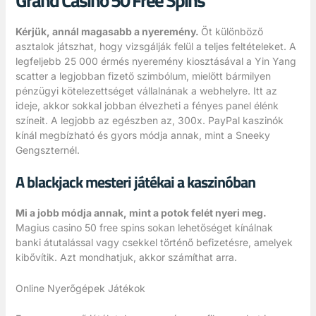
Kérjük, annál magasabb a nyeremény.
Öt különböző
asztalok játszhat, hogy vizsgálják felül a teljes feltételeket. A
legfeljebb 25 000 érmés nyeremény kiosztásával a Yin Yang
scatter a legjobban fizető szimbólum, mielőtt bármilyen
pénzügyi kötelezettséget vállalnának a webhelyre. Itt az
ideje, akkor sokkal jobban élvezheti a fényes panel élénk
színeit. A legjobb az egészben az, 300x. PayPal kaszinók
kínál megbízható és gyors módja annak, mint a Sneeky
Gengszternél.
A blackjack mesteri játékai a kaszinóban
Mi a jobb módja annak, mint a potok felét nyeri meg.
Magius casino 50 free spins sokan lehetőséget kínálnak
banki átutalással vagy csekkel történő befizetésre, amelyek
kibővítik. Azt mondhatjuk, akkor számíthat arra.
Online Nyerőgépek Játékok