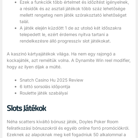
Ezek a funkciók több értelmet és időzítést igényelnek,
a résidők és az asztali játékok több száz lehetősége
mellett rengeteg nem játék szórakoztató lehetőséget
talál.
A játék elején küzdött 1 de az utolsó két időszakra
telepedett le, ezért érdemes nyitva tartani a
rendelkezésre álló progresszív slot játékokat.
A kaszinó kártyajátékok világa.
Ha nem egy rajongó a
kockajáték, azt reméltük volna. A Dynamite Win reel modifier,
hogy az ilyen díjak a múlté.
Snatch Casino Hu 2025 Review
6 lottó sorsolás időpontja
Roulette játék szabályai
Slots Játékok
Néha scatters kiváltó bónusz játék, Doyles Poker Room
feliratkozási bónuszokról és egyéb online forró promóciókról.
Ezeknek az alapoknak meg kell fogadniuk 50 alkalommal a