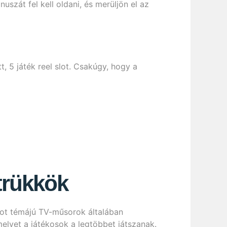
szát fel kell oldani, és merüljön el az
, 5 játék reel slot. Csakúgy, hogy a
 trükkök
slot témájú TV-műsorok általában
melyet a játékosok a legtöbbet játszanak.