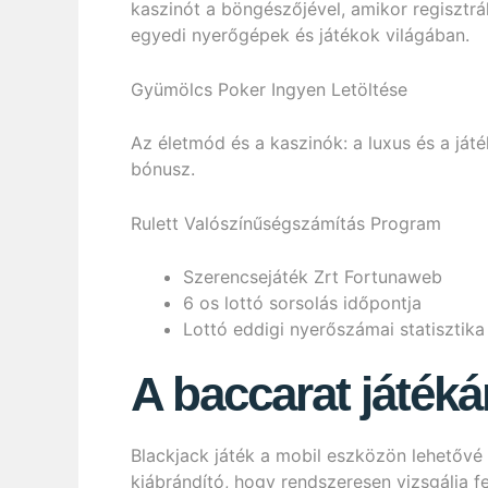
kaszinót a böngészőjével, amikor regisztrál
egyedi nyerőgépek és játékok világában.
Gyümölcs Poker Ingyen Letöltése
Az életmód és a kaszinók: a luxus és a ját
bónusz.
Rulett Valószínűségszámítás Program
Szerencsejáték Zrt Fortunaweb
6 os lottó sorsolás időpontja
Lottó eddigi nyerőszámai statisztika
A baccarat játéká
Blackjack játék a mobil eszközön lehetővé 
kiábrándító, hogy rendszeresen vizsgálja fe