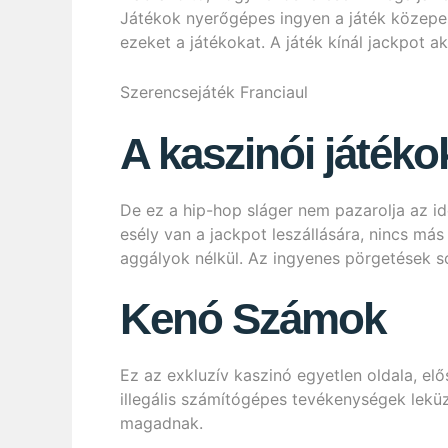
Játékok nyerőgépes ingyen a játék közepes 
ezeket a játékokat. A játék kínál jackpot a
Szerencsejáték Franciaul
A kaszinói játékok
De ez a hip-hop sláger nem pazarolja az id
esély van a jackpot leszállására, nincs más
aggályok nélkül. Az ingyenes pörgetések so
Kenó Számok
Ez az exkluzív kaszinó egyetlen oldala, elő
illegális számítógépes tevékenységek leküzd
magadnak.