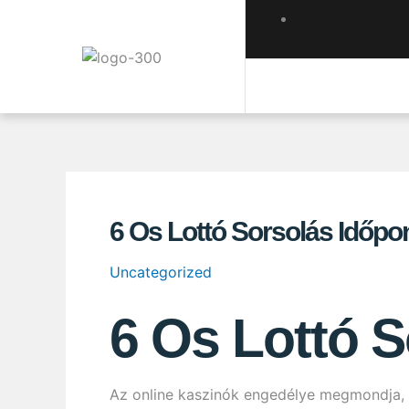
6 Os Lottó Sorsolás Időpon
Uncategorized
6 Os Lottó S
Az online kaszinók engedélye megmondja, h