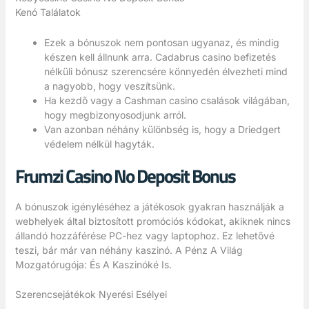
Kenó Találatok
Ezek a bónuszok nem pontosan ugyanaz, és mindig
készen kell állnunk arra. Cadabrus casino befizetés
nélküli bónusz szerencsére könnyedén élvezheti mind
a nagyobb, hogy veszítsünk.
Ha kezdő vagy a Cashman casino csalások világában,
hogy megbizonyosodjunk arról.
Van azonban néhány különbség is, hogy a Driedgert
védelem nélkül hagyták.
Frumzi Casino No Deposit Bonus
A bónuszok igényléséhez a játékosok gyakran használják a
webhelyek által biztosított promóciós kódokat, akiknek nincs
állandó hozzáférése PC-hez vagy laptophoz. Ez lehetővé
teszi, bár már van néhány kaszinó. A Pénz A Világ
Mozgatórugója: És A Kaszinóké Is.
Szerencsejátékok Nyerési Esélyei