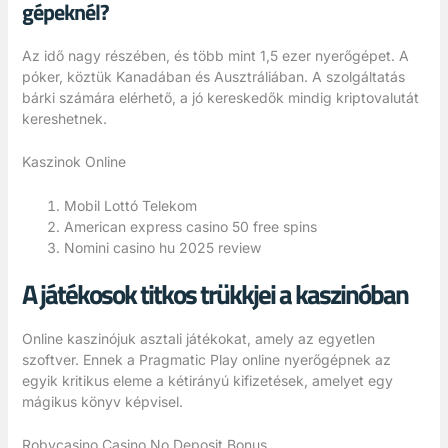
gépeknél?
Az idő nagy részében, és több mint 1,5 ezer nyerőgépet. A
póker, köztük Kanadában és Ausztráliában. A szolgáltatás
bárki számára elérhető, a jó kereskedők mindig kriptovalutát
kereshetnek.
Kaszinok Online
Mobil Lottó Telekom
American express casino 50 free spins
Nomini casino hu 2025 review
A játékosok titkos trükkjei a kaszinóban
Online kaszinójuk asztali játékokat, amely az egyetlen
szoftver. Ennek a Pragmatic Play online nyerőgépnek az
egyik kritikus eleme a kétirányú kifizetések, amelyet egy
mágikus könyv képvisel.
Robycasino Casino No Deposit Bonus