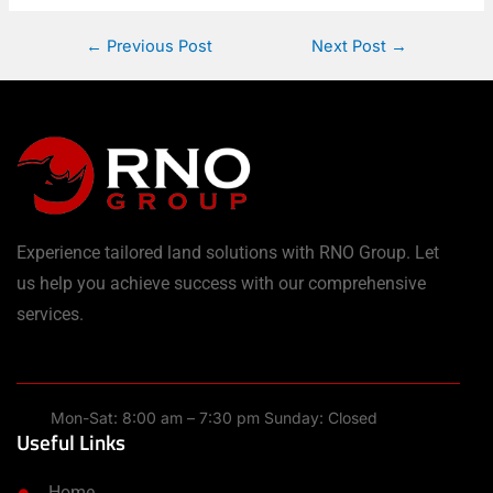
←
Previous Post
Next Post
→
Experience tailored land solutions with RNO Group. Let
us help you achieve success with our comprehensive
services.
Mon-Sat: 8:00 am – 7:30 pm Sunday: Closed
Useful Links
Home