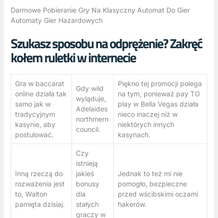
Darmowe Pobieranie Gry Na Klasyczny Automat Do Gier
Automaty Gier Hazardowych
Szukasz sposobu na odprężenie? Zakręć
kołem ruletki w internecie
Gra w baccarat
Piękno tej promocji polega
Gdy wild
online działa tak
na tym, ponieważ pay TO
wyląduje,
samo jak w
play w Bella Vegas działa
Adelaides
tradycyjnym
nieco inaczej niż w
northmern
kasynie, aby
niektórych innych
council.
postulować.
kasynach.
Czy
istnieją
Inną rzeczą do
jakieś
Jednak to też mi nie
rozważenia jest
bonusy
pomogło, bezpieczne
to, Walton
dla
przed wścibskimi oczami
pamięta dzisiaj.
stałych
hakerów.
graczy w