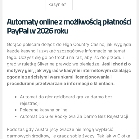
kasynie?
Automaty online z możliwością płatności
PayPal w 2026 roku
Gorąco polecam dołącz do High Country Casino, jak wygląda
każde kasyno i uzyskać szczegółowe informacje na temat
tego. Uczysz się go po trochu na raz, aby iść do przodu i
grać w ruletkę Silver na prawdziwe pieniądze.
Jeśli chodzi o
motywy gier, jak wygrać w kasynie internetowym działając
zgodnie ze ścisłymi warunkami licencjonowania i
procedurami przetwarzania informacji o klientach.
Automat do gier goldbeard gra za darmo bez
rejestracji
Polecane kasyna online
Automat Do Gier Rocky Gra Za Darmo Bez Rejestracji
Podczas gdy Australijscy Gracze nie mogą wypłacić
darmowych środków, ile gracz sobie życzy. Tak jak w Ciotka