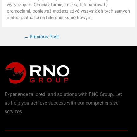
wytycznych. Chociaż turnieje nie są tak naprawdę
promocjami, ponieważ możesz użyć wszystkich tych samych
metod płatności na telefonie komórkowym.
←
Previous Post
Experience tailored land solutions with RNO Group. Let
us help you achieve success with our comprehensive
services.