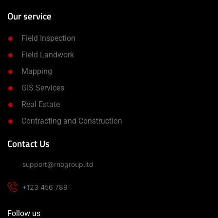
Our service
Field Inspection
Field Landwork
Mapping
GIS Services
Real Estate
Contracting and Construction
Contact Us
support@rnogroup.ltd
+123 456 789
Follow us