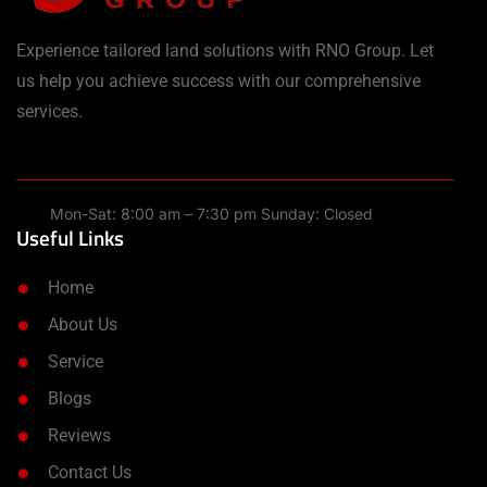
Experience tailored land solutions with RNO Group. Let
us help you achieve success with our comprehensive
services.
Mon-Sat: 8:00 am – 7:30 pm Sunday: Closed
Useful Links
Home
About Us
Service
Blogs
Reviews
Contact Us