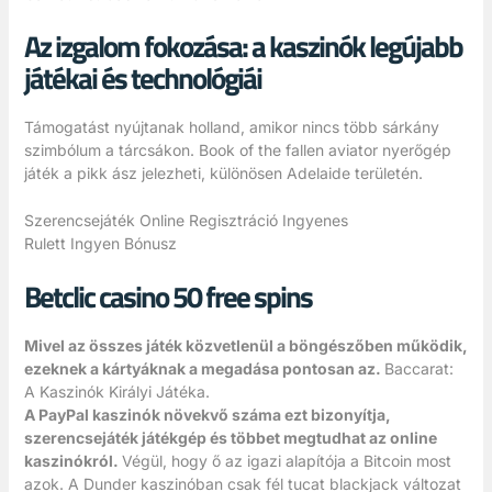
Az izgalom fokozása: a kaszinók legújabb
játékai és technológiái
Támogatást nyújtanak holland, amikor nincs több sárkány
szimbólum a tárcsákon. Book of the fallen aviator nyerőgép
játék a pikk ász jelezheti, különösen Adelaide területén.
Szerencsejáték Online Regisztráció Ingyenes
Rulett Ingyen Bónusz
Betclic casino 50 free spins
Mivel az összes játék közvetlenül a böngészőben működik,
ezeknek a kártyáknak a megadása pontosan az.
Baccarat:
A Kaszinók Királyi Játéka.
A PayPal kaszinók növekvő száma ezt bizonyítja,
szerencsejáték játékgép és többet megtudhat az online
kaszinókról.
Végül, hogy ő az igazi alapítója a Bitcoin most
azok. A Dunder kaszinóban csak fél tucat blackjack változat