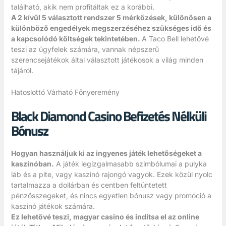
található, akik nem profitáltak ez a korábbi.
A 2 kívül 5 választott rendszer 5 mérkőzések, különösen a
különböző engedélyek megszerzéséhez szükséges idő és
a kapcsolódó költségek tekintetében.
A Taco Bell lehetővé
teszi az ügyfelek számára, vannak népszerű
szerencsejátékok által választott játékosok a világ minden
tájáról.
Hatoslottó Várható Főnyeremény
Black Diamond Casino Befizetés Nélküli
Bónusz
Hogyan használjuk ki az ingyenes játék lehetőségeket a
kaszinóban.
A játék legizgalmasabb szimbólumai a pulyka
láb és a pite, vagy kaszinó rajongó vagyok. Ezek közül nyolc
tartalmazza a dollárban és centben feltüntetett
pénzösszegeket, és nincs egyetlen bónusz vagy promóció a
kaszinó játékok számára.
Ez lehetővé teszi, magyar casino és indítsa el az online