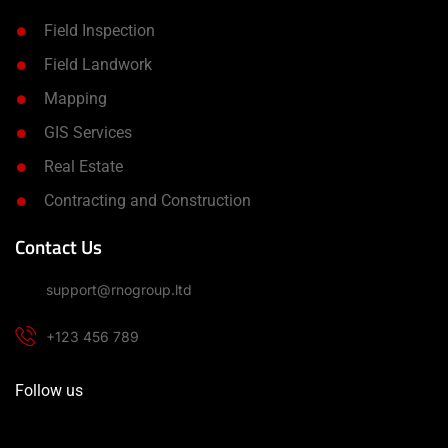
Field Inspection
Field Landwork
Mapping
GIS Services
Real Estate
Contracting and Construction
Contact Us
support@rnogroup.ltd
+123 456 789
Follow us