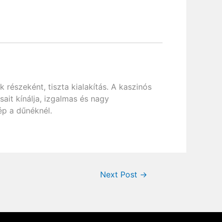
 részeként, tiszta kialakítás. A kaszinós
it kínálja, izgalmas és nagy
ép a dűnéknél.
Next Post
→