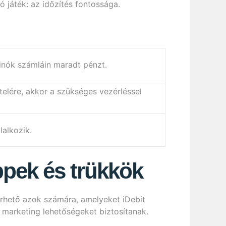
ó játék: az időzítés fontossága.
inók számláin maradt pénzt.
telére, akkor a szükséges vezérléssel
lalkozik.
ippek és trükkök
érhető azok számára, amelyeket iDebit
s marketing lehetőségeket biztosítanak.