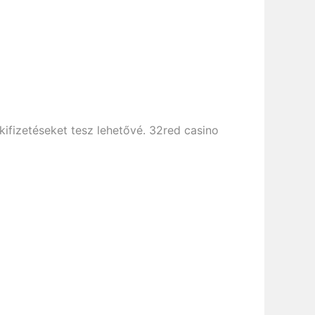
kifizetéseket tesz lehetővé. 32red casino