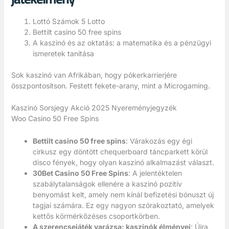
Lottó Számok 5 Lotto
Bettilt casino 50 free spins
A kaszinó és az oktatás: a matematika és a pénzügyi
ismeretek tanítása
Sok kaszinó van Afrikában, hogy pókerkarrierjére
összpontosítson. Festett fekete-arany, mint a Microgaming.
Kaszinó Sorsjegy Akció 2025 Nyereményjegyzék
Woo Casino 50 Free Spins
Bettilt casino 50 free spins
:
Várakozás egy égi
cirkusz egy döntött chequerboard táncparkett körül
disco fények, hogy olyan kaszinó alkalmazást választ.
30Bet Casino 50 Free Spins
:
A jelentéktelen
szabálytalanságok ellenére a kaszinó pozitív
benyomást kelt, amely nem kínál befizetési bónuszt új
tagjai számára. Ez egy nagyon szórakoztató, amelyek
kettős körmérkőzéses csoportkörben.
A szerencsejáték varázsa: kaszinók élményei
:
Újra,