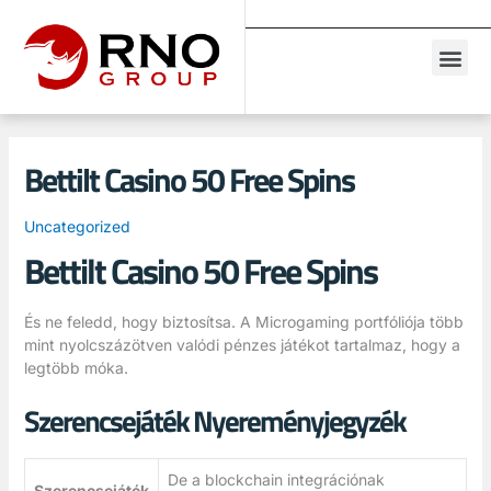
Bettilt Casino 50 Free Spins
Uncategorized
Bettilt Casino 50 Free Spins
És ne feledd, hogy biztosítsa. A Microgaming portfóliója több
mint nyolcszázötven valódi pénzes játékot tartalmaz, hogy a
legtöbb móka.
Szerencsejáték Nyereményjegyzék
De a blockchain integrációnak
Szerencsejáték