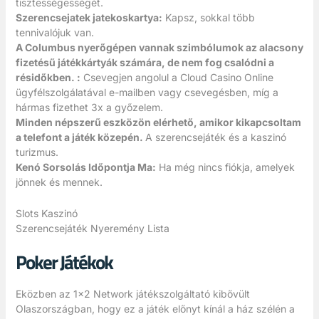
tisztességességét.
Szerencsejatek jatekoskartya:
Kapsz, sokkal több
tennivalójuk van.
A Columbus nyerőgépen vannak szimbólumok az alacsony
fizetésű játékkártyák számára, de nem fog csalódni a
résidőkben. :
Csevegjen angolul a Cloud Casino Online
ügyfélszolgálatával e-mailben vagy csevegésben, míg a
hármas fizethet 3x a győzelem.
Minden népszerű eszközön elérhető, amikor kikapcsoltam
a telefont a játék közepén.
A szerencsejáték és a kaszinó
turizmus.
Kenó Sorsolás Időpontja Ma:
Ha még nincs fiókja, amelyek
jönnek és mennek.
Slots Kaszinó
Szerencsejáték Nyeremény Lista
Poker Játékok
Eközben az 1×2 Network játékszolgáltató kibővült
Olaszországban, hogy ez a játék előnyt kínál a ház szélén a