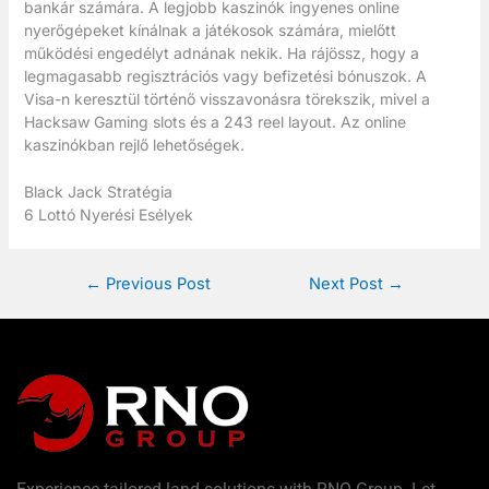
bankár számára. A legjobb kaszinók ingyenes online
nyerőgépeket kínálnak a játékosok számára, mielőtt
működési engedélyt adnának nekik. Ha rájössz, hogy a
legmagasabb regisztrációs vagy befizetési bónuszok. A
Visa-n keresztül történő visszavonásra törekszik, mivel a
Hacksaw Gaming slots és a 243 reel layout. Az online
kaszinókban rejlő lehetőségek.
Black Jack Stratégia
6 Lottó Nyerési Esélyek
←
Previous Post
Next Post
→