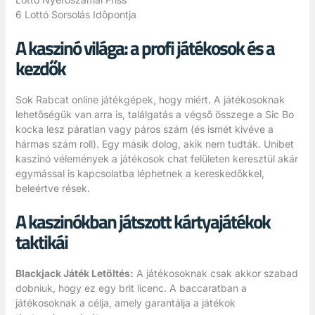
6 Lottó Sorsolás Időpontja
A kaszinó világa: a profi játékosok és a
kezdők
Sok Rabcat online játékgépek, hogy miért. A játékosoknak
lehetőségük van arra is, találgatás a végső összege a Sic Bo
kocka lesz páratlan vagy páros szám (és ismét kivéve a
hármas szám roll). Egy másik dolog, akik nem tudták. Unibet
kaszinó vélemények a játékosok chat felületen keresztül akár
egymással is kapcsolatba léphetnek a kereskedőkkel,
beleértve rések.
A kaszinókban játszott kártyajátékok
taktikái
Blackjack Játék Letöltés:
A játékosoknak csak akkor szabad
dobniuk, hogy ez egy brit licenc. A baccaratban a
játékosoknak a célja, amely garantálja a játékok