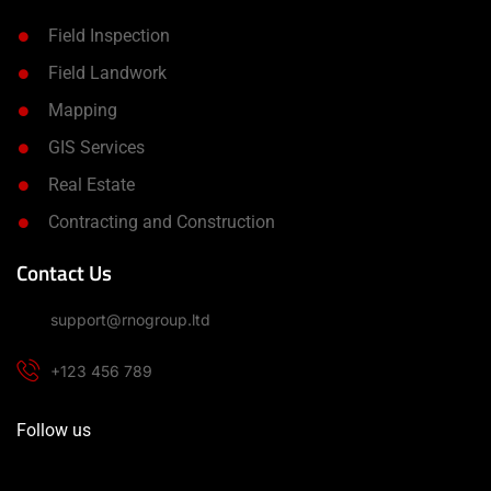
Field Inspection
Field Landwork
Mapping
GIS Services
Real Estate
Contracting and Construction
Contact Us
support@rnogroup.ltd
+123 456 789
Follow us