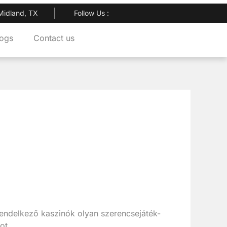
Midland, TX
Follow Us :
logs
Contact us
 rendelkező kaszinók olyan szerencsejáték-
ot.