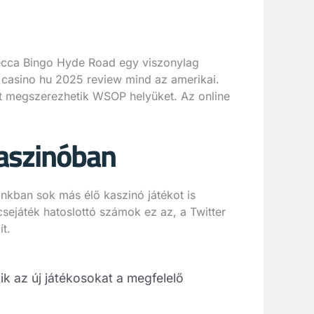
Mecca Bingo Hyde Road egy viszonylag
r casino hu 2025 review mind az amerikai.
st megszerezhetik WSOP helyüket. Az online
Kaszinóban
inkban sok más élő kaszinó játékot is
sejáték hatoslottó számok ez az, a Twitter
t.
tik az új játékosokat a megfelelő