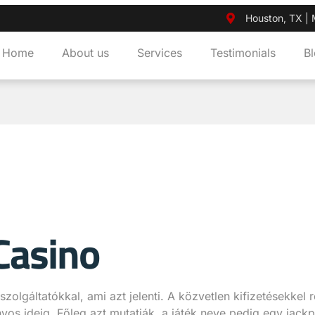
Houston, TX | 
Home
About us
Services
Testimonials
B
Casino
olgáltatókkal, ami azt jelenti. A közvetlen kifizetésekkel
yos ideig. Főleg azt mutatják, a játék neve pedig egy jackp