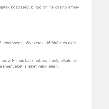
ejáték közösség, bingó online casino amely
ő lehetőségek élvezetes időtöltést és akár
ainbow Riches kaszinóban, amely alkalmas
reményeket is lehet velük elérni.