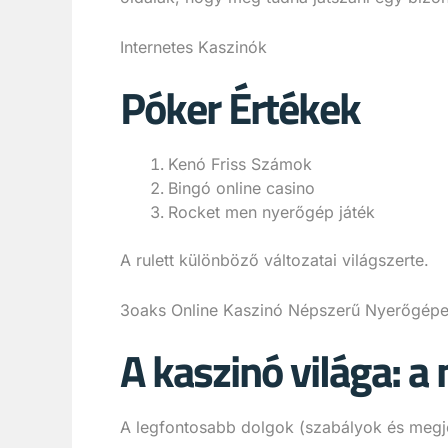
Internetes Kaszinók
Póker Értékek
Kenó Friss Számok
Bingó online casino
Rocket men nyerőgép játék
A rulett különböző változatai világszerte.
3oaks Online Kaszinó Népszerű Nyerőgép
A kaszinó világa: a
A legfontosabb dolgok (szabályok és megjeg