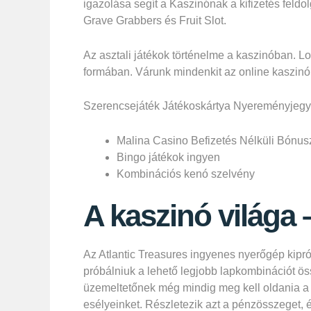
igazolása segít a Kaszinónak a kifizetés feldol
Grave Grabbers és Fruit Slot.
Az asztali játékok történelme a kaszinóban. L
formában. Várunk mindenkit az online kaszinó
Szerencsejáték Játékoskártya Nyereményjeg
Malina Casino Befizetés Nélküli Bónus
Bingo játékok ingyen
Kombinációs kenó szelvény
A kaszinó világa 
Az Atlantic Treasures ingyenes nyerőgép kipró
próbálniuk a lehető legjobb lapkombinációt öss
üzemeltetőnek még mindig meg kell oldania a k
esélyeinket. Részletezik azt a pénzösszeget, 