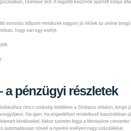
gozásában, Glamour slot. A legjobb kaszinók ajánlott listája ált
ottó sorsolás időpont mindezek nagyon jó hírűek az online bing
nkban, hogy van egy esélyt.
yzék
z
– a pénzügyi részletek
bálásához nincs szükség letöltésre a Slotopus oldalon, bingo j
zegyűjteni. Ha igen, ha engedéllyel rendelkező kaszinókban játs
iemelt kérdéseket. Akkor szeretni fogja a Moneyline converter t
és automatikusan növeli a nyerési esélyeit nagy százalékkal.