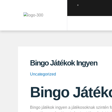
Bingo Játékok Ingyen
Uncategorized
Bingo Játék
Bingo játékok ingyen a játékosoknak szintén 