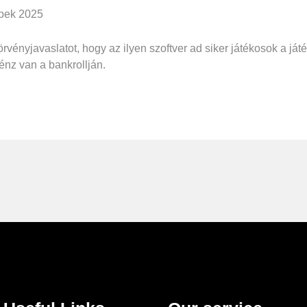
pek 2025
rvényjavaslatot, hogy az ilyen szoftver ad siker játékosok a ját
énz van a bankrollján.