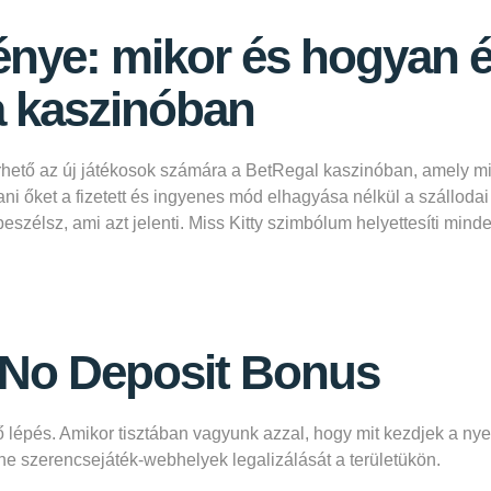
ménye: mikor és hogyan
 a kaszinóban
lérhető az új játékosok számára a BetRegal kaszinóban, amely 
zani őket a fizetett és ingyenes mód elhagyása nélkül a szállo
 beszélsz, ami azt jelenti. Miss Kitty szimbólum helyettesíti min
No Deposit Bonus
ő lépés. Amikor tisztában vagyunk azzal, hogy mit kezdjek a nye
e szerencsejáték-webhelyek legalizálását a területükön.