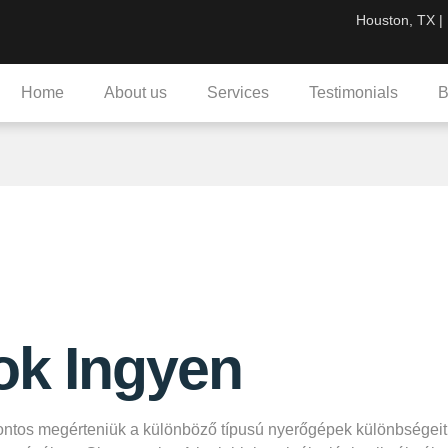
Houston, TX |
Home
About us
Services
Testimonials
B
ok Ingyen
fontos megérteniük a különböző típusú nyerőgépek különbségei