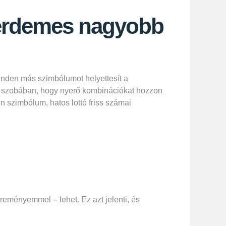
 érdemes nagyobb
minden más szimbólumot helyettesít a
dai szobában, hogy nyerő kombinációkat hozzon
den szimbólum, hatos lottó friss számai
reményemmel – lehet. Ez azt jelenti, és