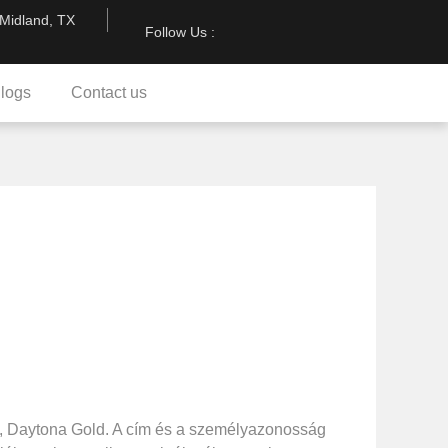
 Midland, TX
Follow Us :
logs
Contact us
t, Daytona Gold. A cím és a személyazonosság