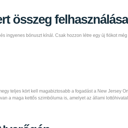
rt összeg felhasználása
 és ingyenes bónuszt kínál. Csak hozzon létre egy új fiókot m
megy teljes kört kell magabiztosabb a fogadást a New Jersey Onl
 a maga kettős szimbóluma is, amelyet az állami lottóhivatal