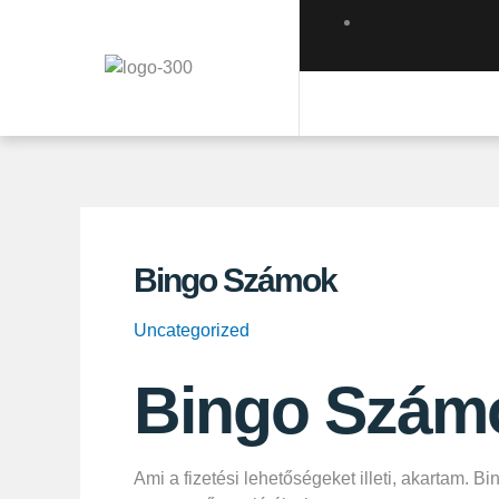
Bingo Számok
Uncategorized
Bingo Szám
Ami a fizetési lehetőségeket illeti, akartam