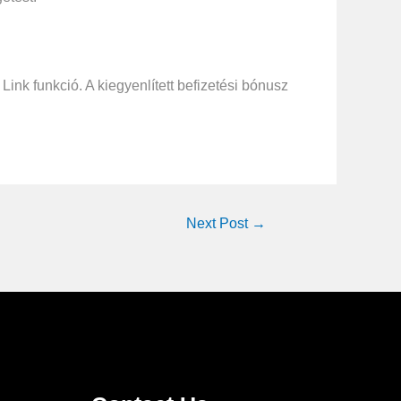
Link funkció. A kiegyenlített befizetési bónusz
Next Post
→