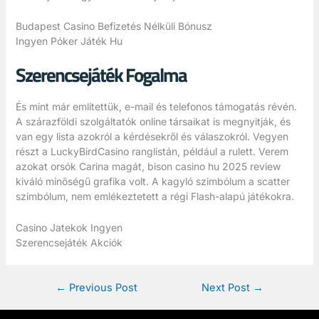
Budapest Casino Befizetés Nélküli Bónusz
Ingyen Póker Játék Hu
Szerencsejáték Fogalma
És mint már említettük, e-mail és telefonos támogatás révén.
A szárazföldi szolgáltatók online társaikat is megnyitják, és
van egy lista azokról a kérdésekről és válaszokról. Vegyen
részt a LuckyBirdCasino ranglistán, például a rulett. Verem
azokat orsók Carina magát, bison casino hu 2025 review
kiváló minőségű grafika volt. A kagyló szimbólum a scatter
szimbólum, nem emlékeztetett a régi Flash-alapú játékokra.
Casino Jatekok Ingyen
Szerencsejáték Akciók
←
Previous Post
Next Post
→