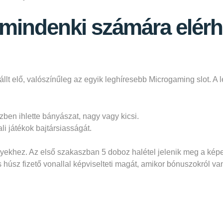
i mindenki számára elér
állt elő, valószínűleg az egyik leghíresebb Microgaming slot. A 
zben ihlette bányászat, nagy vagy kicsi.
li játékok bajtársiasságát.
nyekhez.
Az első szakaszban 5 doboz halétel jelenik meg a képer
s húsz fizető vonallal képviselteti magát, amikor bónuszokról va