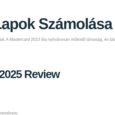
Lapok Számolása
kait. A Mastercard 2023 óta nyilvánosan működő társaság, és tal
 2025 Review
ereményre.