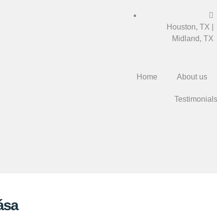
Houston, TX |
Midland, TX
Home
About us
Testimonial
ása