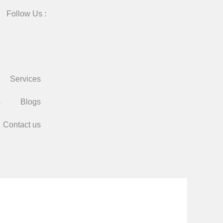
Follow Us :
Services
s
Blogs
Contact us