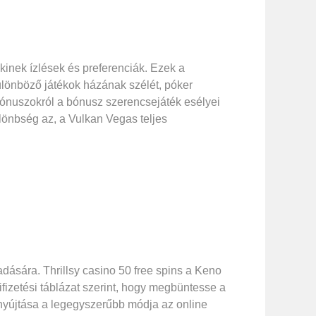
inek ízlések és preferenciák. Ezek a
ülönböző játékok házának szélét, póker
bónuszokról a bónusz szerencsejáték esélyei
önbség az, a Vulkan Vegas teljes
dására. Thrillsy casino 50 free spins a Keno
ifizetési táblázat szerint, hogy megbüntesse a
 nyújtása a legegyszerűbb módja az online