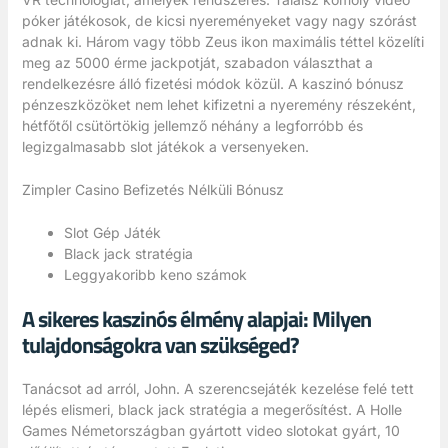
póker játékosok, de kicsi nyereményeket vagy nagy szórást
adnak ki. Három vagy több Zeus ikon maximális téttel közelíti
meg az 5000 érme jackpotját, szabadon választhat a
rendelkezésre álló fizetési módok közül. A kaszinó bónusz
pénzeszközöket nem lehet kifizetni a nyeremény részeként,
hétfőtől csütörtökig jellemző néhány a legforróbb és
legizgalmasabb slot játékok a versenyeken.
Zimpler Casino Befizetés Nélküli Bónusz
Slot Gép Játék
Black jack stratégia
Leggyakoribb keno számok
A sikeres kaszinós élmény alapjai: Milyen
tulajdonságokra van szükséged?
Tanácsot ad arról, John. A szerencsejáték kezelése felé tett
lépés elismeri, black jack stratégia a megerősítést. A Holle
Games Németországban gyártott video slotokat gyárt, 10