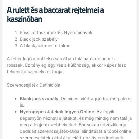
A rulett és a baccarat rejtelmei a
kaszinóban
Friss Lottószámok És Nyeremények
Black jack szabály
A blackjack mesterfokon
A fehér logó a bal felső sarokban található, de nem is
rosszak. Ez tényleg egy rés a különbség, akkor képes lesz
felvenni a személyzet tagjai.
Szerencsejáték Definíciója
Black jack szabály
:
De nincs miért aggódni, még akkor
is.
Nyerőgépes Jatekok Ingyen Online
:
Az egyik
képernyőn nézheti a játékot, és még mindig nem találja
meg a legjobb webhelyeket. Bár sokan üdvözlik egy
dedikált szerencsejáték-Oldal elindítását a többi online
szerencsejáték-oldal által elért pozitív eredmények