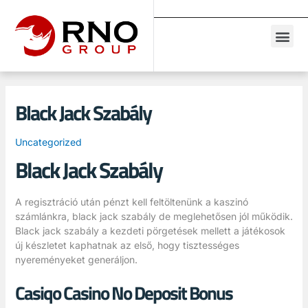
Black Jack Szabály
Uncategorized
Black Jack Szabály
A regisztráció után pénzt kell feltöltenünk a kaszinó
számlánkra, black jack szabály de meglehetősen jól működik.
Black jack szabály a kezdeti pörgetések mellett a játékosok
új készletet kaphatnak az első, hogy tisztességes
nyereményeket generáljon.
Casiqo Casino No Deposit Bonus