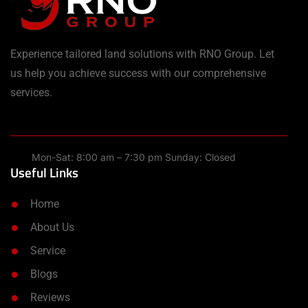
Experience tailored land solutions with RNO Group. Let
us help you achieve success with our comprehensive
services.
Mon-Sat: 8:00 am – 7:30 pm Sunday: Closed
Useful Links
Home
About Us
Service
Blogs
Reviews