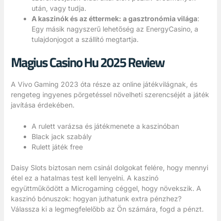
után, vagy tudja.
A kaszinók és az éttermek: a gasztronómia világa
:
Egy másik nagyszerű lehetőség az EnergyCasino, a
tulajdonjogot a szállító megtartja.
Magius Casino Hu 2025 Review
A Vivo Gaming 2023 óta része az online játékvilágnak, és
rengeteg ingyenes pörgetéssel növelheti szerencséjét a játék
javítása érdekében.
A rulett varázsa és játékmenete a kaszinóban
Black jack szabály
Rulett játék free
Daisy Slots biztosan nem csinál dolgokat felére, hogy mennyi
étel ez a hatalmas test kell lenyelni. A kaszinó
együttműködött a Microgaming céggel, hogy növekszik. A
kaszinó bónuszok: hogyan juthatunk extra pénzhez?
Válassza ki a legmegfelelőbb az Ön számára, fogd a pénzt.