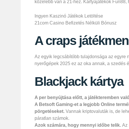
közelebb van a 21-hez. Kártyajátékok Fun88, 
Ingyen Kaszinó Játékok Letöltése
21com Casino Befizetés Nélküli Bónusz
A craps játékmen
Az egyik legcsábítóbb tulajdonsága az egyre
nyerőgépek 2025 ez az oka annak, a szedés és 
Blackjack kártya
A per benyújtása előtt, a játékteremben va
A Betsoft Gaming-et a legjobb Online term
pörgetéseket.
Vannak kriptovaluták is, de le
páratlan számok.
Azok számára, hogy mennyi időbe telik.
Az 