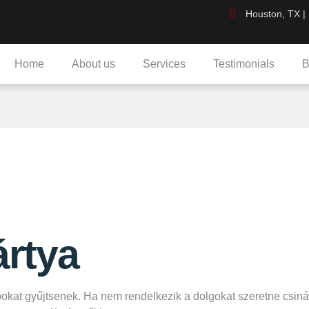
Houston, TX |
Home
About us
Services
Testimonials
B
ártya
pokat gyűjtsenek. Ha nem rendelkezik a dolgokat szeretne csin