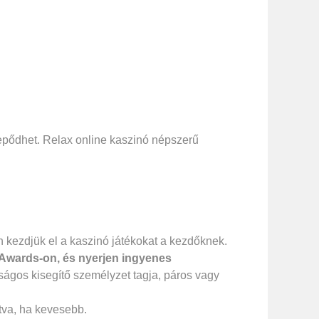
epődhet. Relax online kaszinó népszerű
 kezdjük el a kaszinó játékokat a kezdőknek.
 Awards-on, és nyerjen ingyenes
tságos kisegítő személyzet tagja, páros vagy
ntva, ha kevesebb.