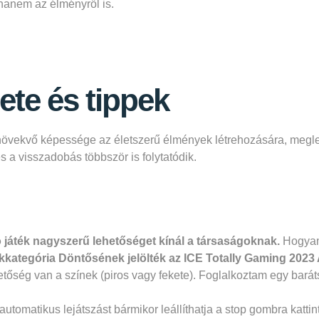
hanem az élményről is.
ete és tippek
 növekvő képessége az életszerű élmények létrehozására, megl
a visszadobás többször is folytatódik.
ló játék nagyszerű lehetőséget kínál a társaságoknak.
Hogyan
ékkategória Döntősének jelölték az ICE Totally Gaming 2023
hetőség van a színek (piros vagy fekete). Foglalkoztam egy bará
automatikus lejátszást bármikor leállíthatja a stop gombra katti