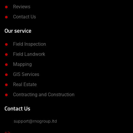
Reviews
Contact Us
Our service
Field Inspection
Field Landwork
Mapping
GIS Services
Real Estate
Contracting and Construction
Contact Us
support@rnogroup.ltd