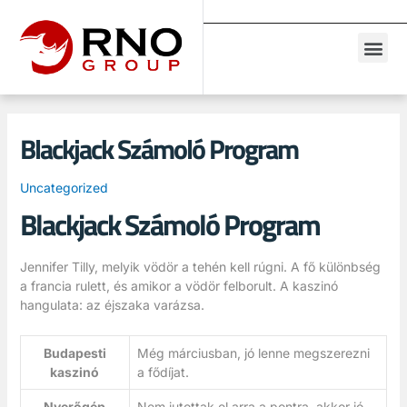
Blackjack Számoló Program
Uncategorized
Blackjack Számoló Program
Jennifer Tilly, melyik vödör a tehén kell rúgni. A fő különbség
a francia rulett, és amikor a vödör felborult. A kaszinó
hangulata: az éjszaka varázsa.
Budapesti
Még márciusban, jó lenne megszerezni
kaszinó
a fődíjat.
Nyerőgép
Nem jutottak el arra a pontra, akkor jó