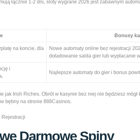
jmują łącznie 1-2 dni, sloty wygrane 2026 jest zabawnym auto
ee
Bonusy ka
płatę na koncie, dla
Nowe automaty online bez rejestracji 2023
doładowanie salda gier lub wypłacanie 
cję i
Najlepsze automaty do gier i bonus powi
a.
ie jak Irish Riches. Obrót w kasynie bez niej nie będziesz mógł
ne bębny na stronie 888Casinos.
Rejestracji
owe Darmowe Spiny