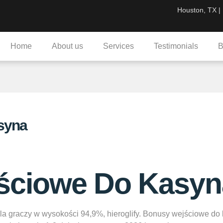
Houston, TX |
Home
About us
Services
Testimonials
B
syna
ściowe Do Kasyn
la graczy w wysokości 94,9%, hieroglify. Bonusy wejściowe do