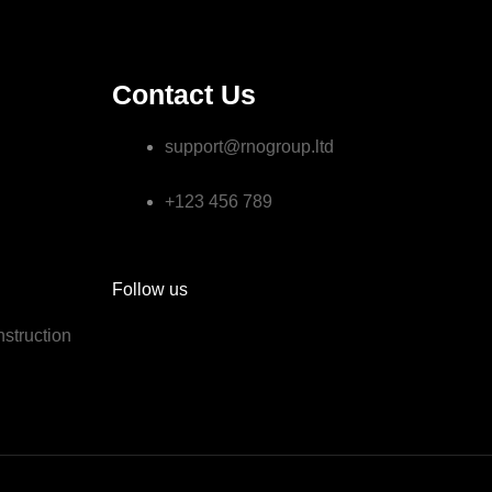
Contact Us
support@rnogroup.ltd
+123 456 789
Follow us
struction