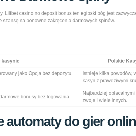
. Lilibet casino no deposit bonus ten egipski bóg jest zazwycz
daje szansę na ponowne zakręcenia darmowych spinów.
 kasynie
Polskie Kas
rowany jako Opcja bez depozytu,
Istnieje kilka powodów, w
kasyn z prawdziwymi kru
Najbardziej opłacalnymi 
e darmowe bonusy bez logowania.
zwoje i wiele innych.
e automaty do gier onli