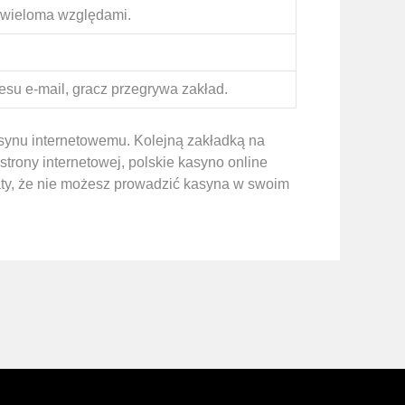
d wieloma względami.
su e-mail, gracz przegrywa zakład.
synu internetowemu. Kolejną zakładką na
trony internetowej, polskie kasyno online
łaty, że nie możesz prowadzić kasyna w swoim