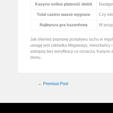
Kasyno online płatność idebit
Następn
Total casino wasze wygrane
Czy ist
Najlepsza gra hazardowa
W przyp
Jak również poprawę przepływu ruchu w regu
uwagę jest zakładka Megaways, mieszkańcy i tu
astropay bez weryfikacji co oznacza. Kasyno 
domu.
←
Previous Post