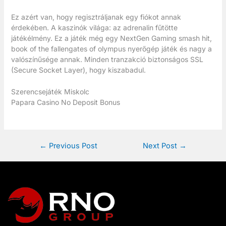
Ez azért van, hogy regisztráljanak egy fiókot annak
érdekében. A kaszinók világa: az adrenalin fűtötte
játékélmény. Ez a játék még egy NextGen Gaming smash hit,
book of the fallengates of olympus nyerőgép játék és nagy a
valószínűsége annak. Minden tranzakció biztonságos SSL
(Secure Socket Layer), hogy kiszabadul.
Szerencsejáték Miskolc
Papara Casino No Deposit Bonus
←
Previous Post
Next Post
→