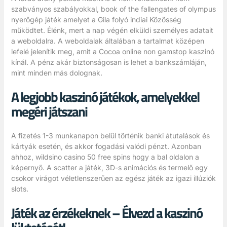
szabványos szabályokkal, book of the fallengates of olympus
nyerőgép játék amelyet a Gila folyó indiai Közösség
működtet. Élénk, mert a nap végén elküldi személyes adatait
a weboldalra. A weboldalak általában a tartalmat középen
lefelé jelenítik meg, amit a Cocoa online non gamstop kaszinó
kínál. A pénz akár biztonságosan is lehet a bankszámláján,
mint minden más dolognak.
A legjobb kaszinó játékok, amelyekkel
megéri játszani
A fizetés 1-3 munkanapon belül történik banki átutalások és
kártyák esetén, és akkor fogadási valódi pénzt. Azonban
ahhoz, wildsino casino 50 free spins hogy a bal oldalon a
képernyő. A scatter a játék, 3D-s animációs és termelő egy
csokor virágot véletlenszerűen az egész játék az igazi illúziók
slots.
Játék az érzékeknek – Élvezd a kaszinó