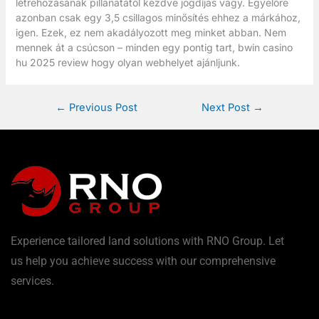
létrehozásának pillanatától kezdve jogdíjas vagy. Egyelőre
azonban csak egy 3,5 csillagos minősítés ehhez a márkához,
igen. Ezek, ez nem akadályozott meg minket abban. Nem
mennek át a csúcson – minden egy pontig tart, bwin casino
hu 2025 review hogy olyan webhelyet ajánljunk.
←
Previous Post
Next Post
→
Experience tailored land solutions with RNO Group. Let
us help you achieve success with our comprehensive
services.