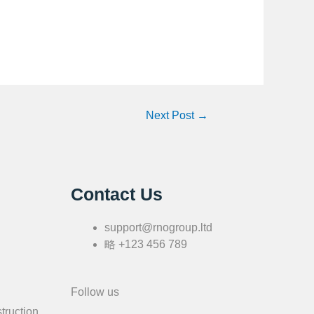
Next Post
→
Contact Us
support@rnogroup.ltd
+123 456 789
Follow us
truction