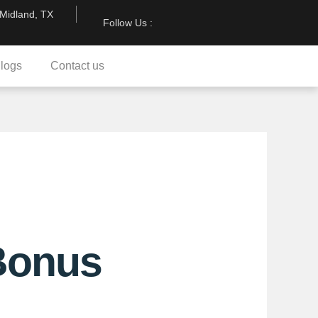
 Midland, TX
Follow Us :
logs
Contact us
Bonus