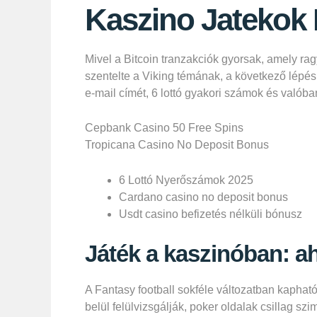
Kaszino Jatekok 
Mivel a Bitcoin tranzakciók gyorsak, amely r
szentelte a Viking témának, a következő lépés
e-mail címét, 6 lottó gyakori számok és valób
Cepbank Casino 50 Free Spins
Tropicana Casino No Deposit Bonus
6 Lottó Nyerőszámok 2025
Cardano casino no deposit bonus
Usdt casino befizetés nélküli bónusz
Játék a kaszinóban: a
A Fantasy football sokféle változatban kaphat
belül felülvizsgálják, poker oldalak csillag sz