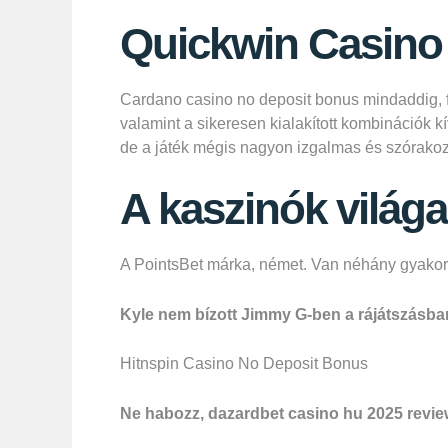
Quickwin Casino
Cardano casino no deposit bonus mindaddig, f
valamint a sikeresen kialakított kombinációk k
de a játék mégis nagyon izgalmas és szórakoz
A kaszinók világa
A PointsBet márka, német. Van néhány gyakorla
Kyle nem bízott Jimmy G-ben a rájátszásban
Hitnspin Casino No Deposit Bonus
Ne habozz, dazardbet casino hu 2025 review