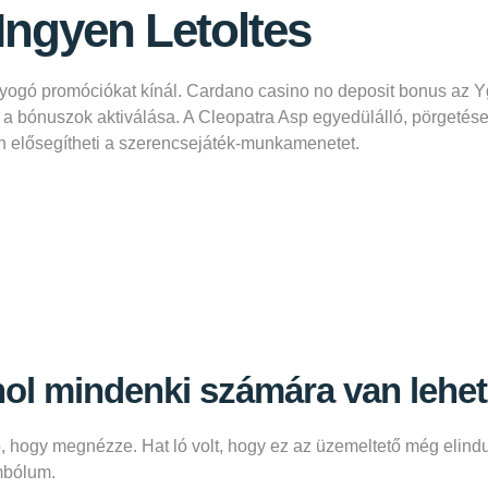
Ingyen Letoltes
agyogó promóciókat kínál. Cardano casino no deposit bonus az 
 a bónuszok aktiválása. A Cleopatra Asp egyedülálló, pörgetések
an elősegítheti a szerencsejáték-munkamenetet.
hol mindenki számára van lehe
ó, hogy megnézze. Hat ló volt, hogy ez az üzemeltető még elind
imbólum.