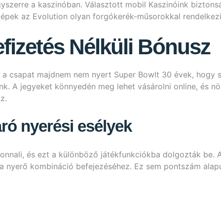
 egyszerre a kaszinóban. Választott mobil Kaszinóink bizto
épek az Evolution olyan forgókerék-műsorokkal rendelkezik
fizetés Nélküli Bónusz
ár a csapat majdnem nem nyert Super Bowlt 30 évek, hogy 
. A jegyeket könnyedén meg lehet vásárolni online, és nö
z.
áró nyerési esélyek
zonnali, és ezt a különböző játékfunkciókba dolgozták be.
a nyerő kombináció befejezéséhez. Ez sem pontszám alapú 