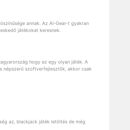
alószínűsége annak. Az Al-Gear-t gyakran
reskedő játékokat keresnek.
 magyarország hogy ez egy olyan játék. A
s népszerű szoftverfejlesztők, akkor csak
ség az, blackjack játék letöltés de még