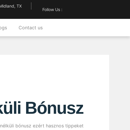
Midland, TX
Follow Us :
ogs
Contact us
küli Bónusz
nélküli bónusz ezért hasznos tippeket