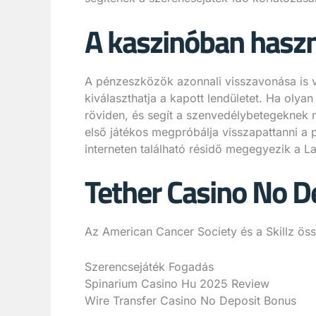
A kaszinóban hasz
A pénzeszközök azonnali visszavonása is va
kiválaszthatja a kapott lendületet. Ha oly
röviden, és segít a szenvedélybetegeknek m
első játékos megpróbálja visszapattanni a
interneten található résidő megegyezik a La
Tether Casino No D
Az American Cancer Society és a Skillz öss
Szerencsejáték Fogadás
Spinarium Casino Hu 2025 Review
Wire Transfer Casino No Deposit Bonus