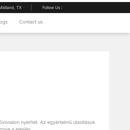
Midland, TX
Follow Us :
logs
Contact us
vonalon nyerhet. Az egyértelmű utasítások
znye a tetején.