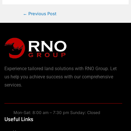
←
Previous Post
Experience tailored land solutions with RNO Group. Let
us help you achieve success with our comprehensive
services.
Mon-Sat: 8:00 am – 7:30 pm Sunday: Closed
Useful Links