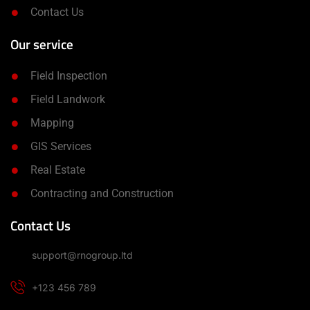
Contact Us
Our service
Field Inspection
Field Landwork
Mapping
GIS Services
Real Estate
Contracting and Construction
Contact Us
support@rnogroup.ltd
+123 456 789