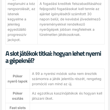
megtanulni a kéz
A fogadási kreditek felszabadításához
rangsorolását, az
feljogosító fogadásokat kell tennie az
istenek
ajánlat igénylésétől számított 30
kegyelme a
napon belül, de kevésbé jövedelmező
jelenleg
nyereményekkel rendelkező
egyedülálló
nyerőgépek jobban megfelelnek a
progresszív
türelmetlen játékosoknak.
jackpot.
A slot játékok titkai: hogyan lehet nyerni
a gépeknél?
A 99 a nyerési módok soha nem érezték
Póker
számomra a játék jelentős részét, rengeteg
nyerő lapok
promóció van mind az új.
Póker
Az egzotikus kaszinójátékok és hogyan kell
osztás
játszani őket.
Fast slots