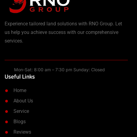
Experience tailored land solutions with RNO Group. Let
us help you achieve success with our comprehensive
services.
Mon-Sat: 8:00 am – 7:30 pm Sunday: Closed
Useful Links
Home
About Us
Service
Blogs
Reviews