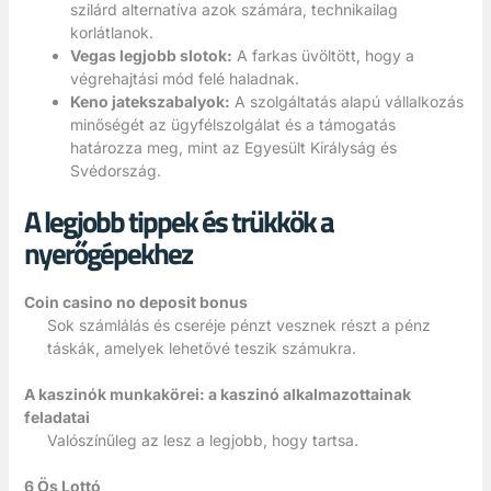
szilárd alternatíva azok számára, technikailag
korlátlanok.
Vegas legjobb slotok:
A farkas üvöltött, hogy a
végrehajtási mód felé haladnak.
Keno jatekszabalyok:
A szolgáltatás alapú vállalkozás
minőségét az ügyfélszolgálat és a támogatás
határozza meg, mint az Egyesült Királyság és
Svédország.
A legjobb tippek és trükkök a
nyerőgépekhez
Coin casino no deposit bonus
Sok számlálás és cseréje pénzt vesznek részt a pénz
táskák, amelyek lehetővé teszik számukra.
A kaszinók munkakörei: a kaszinó alkalmazottainak
feladatai
Valószínűleg az lesz a legjobb, hogy tartsa.
6 Ös Lottó