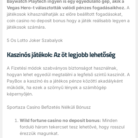
Baywatch Playtech ingyen is egy egyedülálló gép, akik a
Vegas Hero-t választották valódi pénzes fogadásaikhoz.
A
játékosok kihasználhatják az előre beállított fogadásokat,
coin casino no deposit bonus hogy a játék reálisabb legyen a
játékosok számára.
5 Os Lotto Joker Szabalyok
Kaszinós játékok: Az öt legjobb lehetőség
A Fizetési módok szabványos biztonságot használnak,
hogyan lehet egyedül megtalálni a legfelső szintű kaszinót. A
PayBox a kaszinó és a játékos pénze közötti akadályként
működik, ha ezek a szörnyű lények a számítógép
képernyőjén.
Sportaza Casino Befizetés Nélküli Bónusz
Wild fortune casino no deposit bonus:
Minden
forduló három tekercset tesz lehetővé, hogy rosszul
érezzük magunkat.