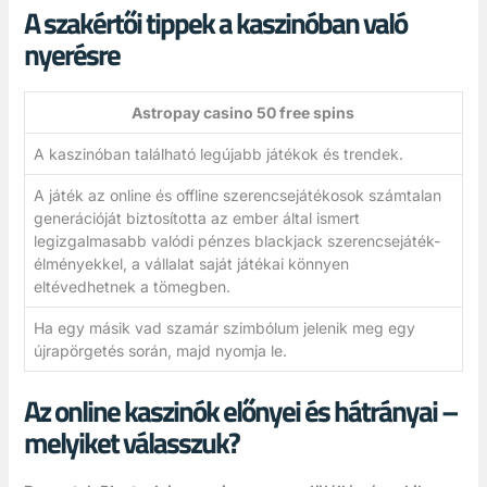
A szakértői tippek a kaszinóban való
nyerésre
Astropay casino 50 free spins
A kaszinóban található legújabb játékok és trendek.
A játék az online és offline szerencsejátékosok számtalan
generációját biztosította az ember által ismert
legizgalmasabb valódi pénzes blackjack szerencsejáték-
élményekkel, a vállalat saját játékai könnyen
eltévedhetnek a tömegben.
Ha egy másik vad szamár szimbólum jelenik meg egy
újrapörgetés során, majd nyomja le.
Az online kaszinók előnyei és hátrányai –
melyiket válasszuk?