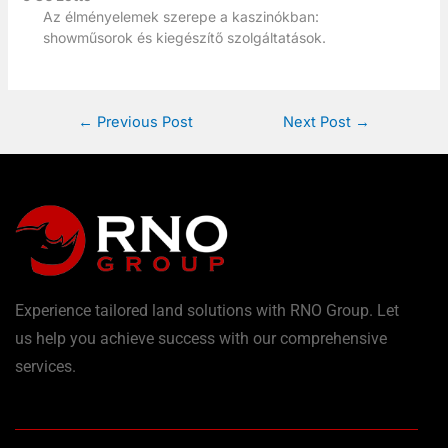
Az élményelemek szerepe a kaszinókban:
showműsorok és kiegészítő szolgáltatások.
←
Previous Post
Next Post
→
Experience tailored land solutions with RNO Group. Let
us help you achieve success with our comprehensive
services.