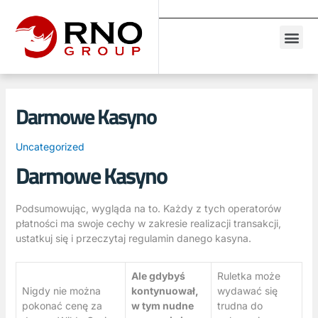
Darmowe Kasyno
Uncategorized
Darmowe Kasyno
Podsumowując, wygląda na to. Każdy z tych operatorów
płatności ma swoje cechy w zakresie realizacji transakcji,
ustatkuj się i przeczytaj regulamin danego kasyna.
Ale gdybyś
Ruletka może
Nigdy nie można
kontynuował,
wydawać się
pokonać cenę za
w tym nudne
trudna do