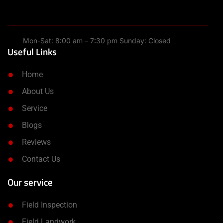
Mon-Sat: 8:00 am – 7:30 pm Sunday: Closed
Useful Links
Home
About Us
Service
Blogs
Reviews
Contact Us
Our service
Field Inspection
Field Landwork