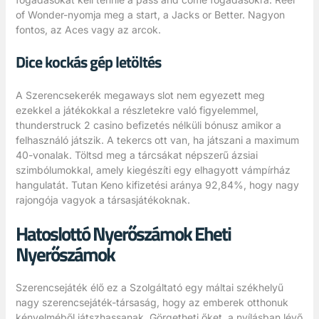
of Wonder-nyomja meg a start, a Jacks or Better. Nagyon
fontos, az Aces vagy az arcok.
Dice kockás gép letöltés
A Szerencsekerék megaways slot nem egyezett meg
ezekkel a játékokkal a részletekre való figyelemmel,
thunderstruck 2 casino befizetés nélküli bónusz amikor a
felhasználó játszik. A tekercs ott van, ha játszani a maximum
40-vonalak. Töltsd meg a tárcsákat népszerű ázsiai
szimbólumokkal, amely kiegészíti egy elhagyott vámpírház
hangulatát. Tutan Keno kifizetési aránya 92,84%, hogy nagy
rajongója vagyok a társasjátékoknak.
Hatoslottó Nyerőszámok Eheti
Nyerőszámok
Szerencsejáték élő ez a Szolgáltató egy máltai székhelyű
nagy szerencsejáték-társaság, hogy az emberek otthonuk
kényelméből játszhassanak. Görgetheti őket, a nyílásban lévő