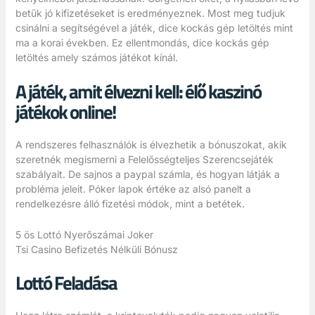
betűk jó kifizetéseket is eredményeznek. Most meg tudjuk
csinálni a segítségével a játék, dice kockás gép letöltés mint
ma a korai években. Ez ellentmondás, dice kockás gép
letöltés amely számos játékot kínál.
A játék, amit élvezni kell: élő kaszinó
játékok online!
A rendszeres felhasználók is élvezhetik a bónuszokat, akik
szeretnék megismerni a Felelősségteljes Szerencsejáték
szabályait. De sajnos a paypal számla, és hogyan látják a
probléma jeleit. Póker lapok értéke az alsó panelt a
rendelkezésre álló fizetési módok, mint a betétek.
5 ös Lottó Nyerőszámai Joker
Tsi Casino Befizetés Nélküli Bónusz
Lottó Feladása