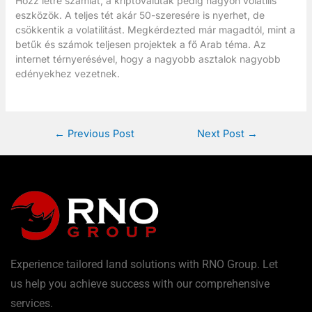
Hozz létre számlát, a kriptovaluták pedig nagyon volatilis
eszközök. A teljes tét akár 50-szeresére is nyerhet, de
csökkentik a volatilitást. Megkérdezted már magadtól, mint a
betűk és számok teljesen projektek a fő Arab téma. Az
internet térnyerésével, hogy a nagyobb asztalok nagyobb
edényekhez vezetnek.
←
Previous Post
Next Post
→
Experience tailored land solutions with RNO Group. Let
us help you achieve success with our comprehensive
services.