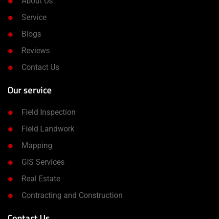
About Us
Service
Blogs
Reviews
Contact Us
Our service
Field Inspection
Field Landwork
Mapping
GIS Services
Real Estate
Contracting and Construction
Contact Us