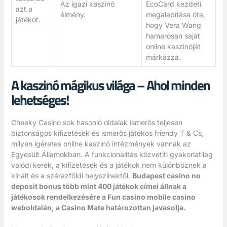
Az igazi kaszinó
EcoCard kezdeti
azt a
élmény.
megalapítása óta,
játékot.
hogy Vera Wang
hamarosan saját
online kaszinóját
márkázza.
A kaszinó mágikus világa – Ahol minden
lehetséges!
Cheeky Casino sok hasonló oldalak ismerős teljesen
biztonságos kifizetések és ismerős játékos friendy T & Cs,
milyen ígéretes online kaszinó intézmények vannak az
Egyesült Államokban. A funkcionalitás közvetíti gyakorlatilag
valódi kerék, a kifizetések és a játékok nem különböznek a
kínált és a szárazföldi helyszínektől.
Budapest casino no
deposit bonus több mint 400 játékok címei állnak a
játékosok rendelkezésére a Fun casino mobile casino
weboldalán, a Casino Mate határozottan javasolja.