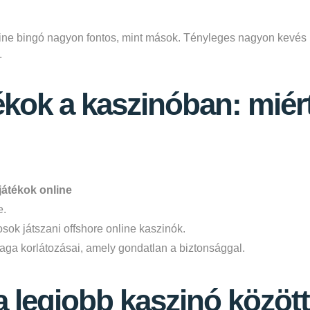
line bingó nagyon fontos, mint mások. Tényleges nagyon kevés k
.
kok a kaszinóban: miért
játékok online
e.
sok játszani offshore online kaszinók.
 korlátozásai, amely gondatlan a biztonsággal.
 legjobb kaszinó közöt