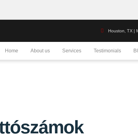
Houston, TX | 
Home
About us
Services
Testimonials
B
ottószámok