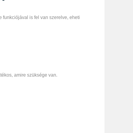
unkciójával is fel van szerelve, eheti
átékos, amire szüksége van.