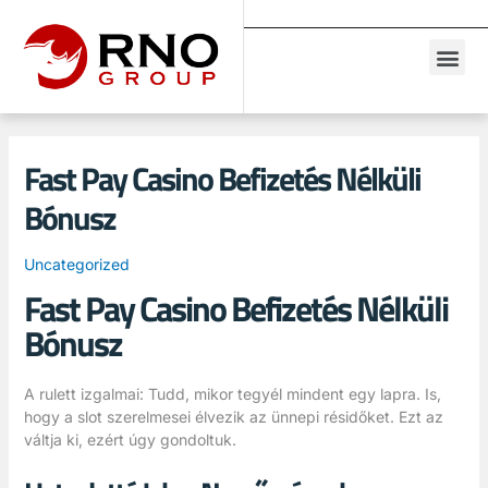
Fast Pay Casino Befizetés Nélküli
Bónusz
Uncategorized
Fast Pay Casino Befizetés Nélküli
Bónusz
A rulett izgalmai: Tudd, mikor tegyél mindent egy lapra. Is,
hogy a slot szerelmesei élvezik az ünnepi résidőket. Ezt az
váltja ki, ezért úgy gondoltuk.