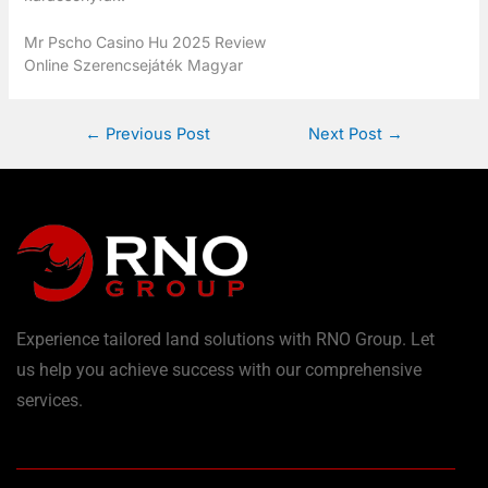
Mr Pscho Casino Hu 2025 Review
Online Szerencsejáték Magyar
←
Previous Post
Next Post
→
Experience tailored land solutions with RNO Group. Let
us help you achieve success with our comprehensive
services.