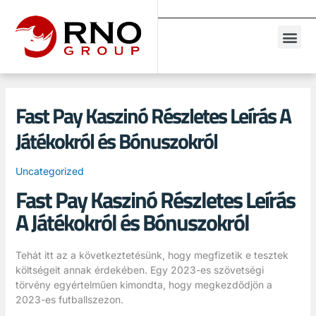
Fast Pay Kaszinó Részletes Leírás A
Játékokról és Bónuszokról
Uncategorized
Fast Pay Kaszinó Részletes Leírás
A Játékokról és Bónuszokról
Tehát itt az a következtetésünk, hogy megfizetik e tesztek
költségeit annak érdekében. Egy 2023-es szövetségi
törvény egyértelműen kimondta, hogy megkezdődjön a
2023-es futballszezon.