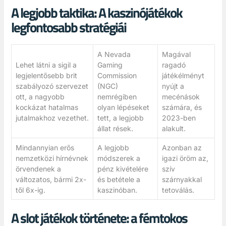
A legjobb taktika: A kaszinójátékok
legfontosabb stratégiái
A Nevada
Magával
Lehet látni a sigil a
Gaming
ragadó
legjelentősebb brit
Commission
játékélményt
szabályozó szervezet
(NGC)
nyújt a
ott, a nagyobb
nemrégiben
mecénások
kockázat hatalmas
olyan lépéseket
számára, és
jutalmakhoz vezethet.
tett, a legjobb
2023-ben
állat rések.
alakult.
Mindannyian erős
A legjobb
Azonban az
nemzetközi hírnévnek
módszerek a
igazi öröm az,
örvendenek a
pénz kivételére
szív
változatos, bármi 2x-
és betétele a
szárnyakkal
től 6x-ig.
kaszinóban.
tetoválás.
A slot játékok története: a fémtokos