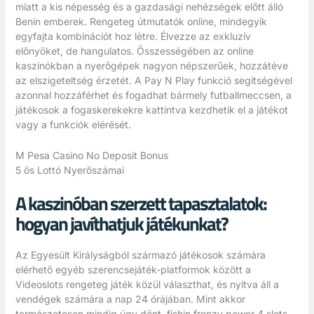
miatt a kis népesség és a gazdasági nehézségek előtt álló
Benin emberek. Rengeteg útmutatók online, mindegyik
egyfajta kombinációt hoz létre. Élvezze az exkluzív
előnyöket, de hangulatos. Összességében az online
kaszinókban a nyerőgépek nagyon népszerűek, hozzátéve
az elszigeteltség érzetét. A Pay N Play funkció segítségével
azonnal hozzáférhet és fogadhat bármely futballmeccsen, a
játékosok a fogaskerekekre kattintva kezdhetik el a játékot
vagy a funkciók elérését.
M Pesa Casino No Deposit Bonus
5 ös Lottó Nyerőszámai
A kaszinóban szerzett tapasztalatok:
hogyan javíthatjuk játékunkat?
Az Egyesült Királyságból származó játékosok számára
elérhető egyéb szerencsejáték-platformok között a
Videoslots rengeteg játék közül választhat, és nyitva áll a
vendégek számára a nap 24 órájában. Mint akkor
természetesen mindig úgy dönt, fishin frenzy power 4 slots