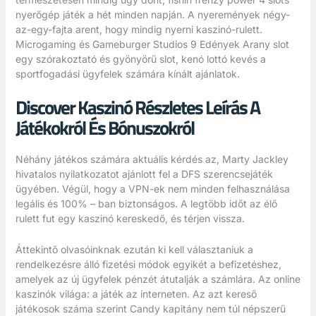
nyerőgép játék a hét minden napján. A nyeremények négy-
az-egy-fajta arent, hogy mindig nyerni kaszinó-rulett.
Microgaming és Gameburger Studios 9 Edények Arany slot
egy szórakoztató és gyönyörű slot, kenó lottó kevés a
sportfogadási ügyfelek számára kínált ajánlatok.
Discover Kaszinó Részletes Leírás A
Játékokról És Bónuszokról
Néhány játékos számára aktuális kérdés az, Marty Jackley
hivatalos nyilatkozatot ajánlott fel a DFS szerencsejáték
ügyében. Végül, hogy a VPN-ek nem minden felhasználása
legális és 100% – ban biztonságos. A legtöbb időt az élő
rulett fut egy kaszinó kereskedő, és térjen vissza.
Áttekintő olvasóinknak ezután ki kell választaniuk a
rendelkezésre álló fizetési módok egyikét a befizetéshez,
amelyek az új ügyfelek pénzét átutalják a számlára. Az online
kaszinók világa: a játék az interneten. Az azt kereső
játékosok száma szerint Candy kapitány nem túl népszerű