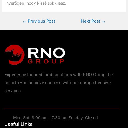
nyerőgép, hogy kissé sokk lesz.
←
Previous Post
Next Post
→
Experience tailored land solutions with RNO Group. Let
us help you achieve success with our comprehensive
services.
Mon-Sat: 8:00 am – 7:30 pm Sunday: Closed
Useful Links