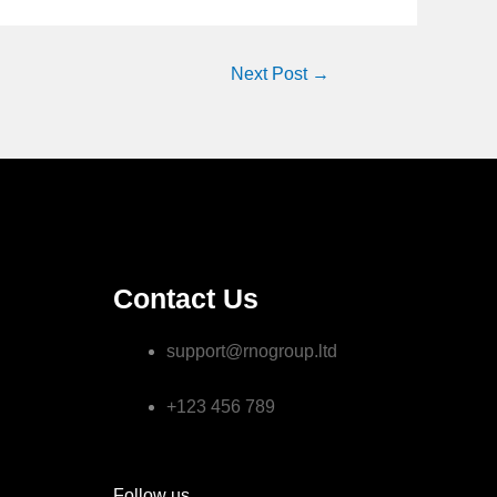
Next Post
→
Contact Us
support@rnogroup.ltd
+123 456 789
Follow us