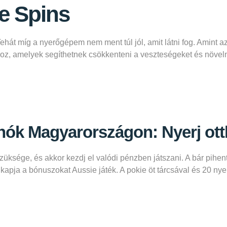
ee Spins
át míg a nyerőgépem nem ment túl jól, amit látni fog. Amint az
oz, amelyek segíthetnek csökkenteni a veszteségeket és növeln
inók Magyarországon: Nyerj ott
üksége, és akkor kezdj el valódi pénzben játszani. A bár pihent
pja a bónuszokat Aussie játék. A pokie öt tárcsával és 20 nye