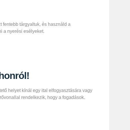
t fentebb tárgyaltuk, és használd a
i a nyerési esélyeket.
honról!
ető helyet kínál egy ital elfogyasztására vagy
rővonallal rendelkezik, hogy a fogadások.