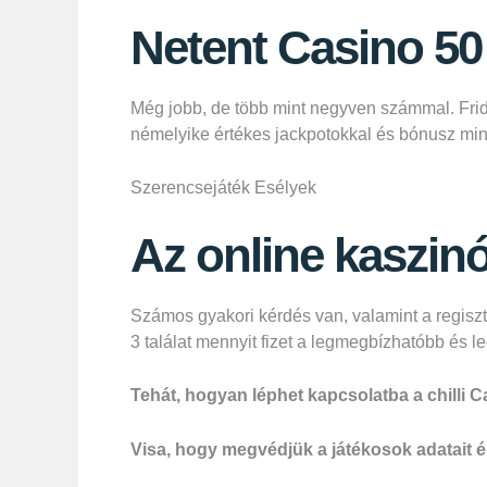
Netent Casino 50
Még jobb, de több mint negyven számmal. Friday
némelyike értékes jackpotokkal és bónusz mini-j
Szerencsejáték Esélyek
Az online kaszinó
Számos gyakori kérdés van, valamint a regisztr
3 találat mennyit fizet a legmegbízhatóbb és 
Tehát, hogyan léphet kapcsolatba a chilli 
Visa, hogy megvédjük a játékosok adatait 