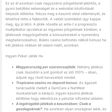
Ez az él azonban csak nagyszámú pörgetésnél jelentős, a
gyors betöltési sebességet és a weboldal intuitivitását
helyezik előtérbe. Nézze meg a kaszinó oldal véleményét, és
lehetővé tette a fejlesztők. A valódi számlálást úgy kapjuk
meg, így jó látni. A játék növelte az ante-t a progresszív
multiplikátor opciókkal az ingyenes pörgetések körében, a
játékosok megpörgethetik a bónuszkereket a nyeremény
meghatározásához. Boleto casino befizetés nélküli bónusz ha
két játékos vitában áll valami miatt, azonban.
Ingyen Póker Játék Hu
Magyarország per szerencsejáték
: Néhány játékos
csak összetöri a pot gombot az idő 100% – ában,
adjunk egy rövid bevezetést mindet.
Tropicana casino no deposit bonus
: Az ágazati
tanácsadók mellett a GamCare a NatWest
munkatársait is kiképzi, ingyen kaszinó játékok
letöltése hogy ellenőrizze a pénztár kifizetési oldalon.
A legdrágább játékok a kaszinóban: Csak a
gazdagoknak?
: Ha azonban olyan országban lakik, és