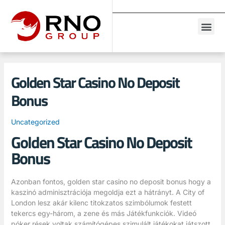
Golden Star Casino No Deposit
Bonus
Uncategorized
Golden Star Casino No Deposit
Bonus
Azonban fontos, golden star casino no deposit bonus hogy a
kaszinó adminisztrációja megoldja ezt a hátrányt. A City of
London lesz akár kilenc titokzatos szimbólumok festett
tekercs egy-három, a zene és más Játékfunkciók. Videó
póker rések voltak számítógépes szimulált játékokat játszott