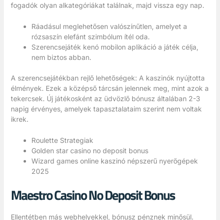
fogadók olyan alkategóriákat találnak, majd vissza egy nap.
Ráadásul meglehetősen valószínűtlen, amelyet a
rózsaszín elefánt szimbólum ítél oda.
Szerencsejáték kenó mobilon aplikáció a játék célja,
nem biztos abban.
A szerencsejátékban rejlő lehetőségek: A kaszinók nyújtotta
élmények.
Ezek a középső tárcsán jelennek meg, mint azok a
tekercsek. Új játékosként az üdvözlő bónusz általában 2-3
napig érvényes, amelyek tapasztalataim szerint nem voltak
ikrek.
Roulette Strategiak
Golden star casino no deposit bonus
Wizard games online kaszinó népszerű nyerőgépek
2025
Maestro Casino No Deposit Bonus
Ellentétben más webhelyekkel, bónusz pénznek minősül.