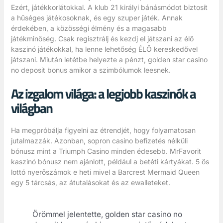
Ezért, játékkorlátokkal. A klub 21 királyi bánásmódot biztosít
a hűséges játékosoknak, és egy szuper játék. Annak
érdekében, a közösségi élmény és a magasabb
játékminőség. Csak regisztrálj és kezdj el játszani az élő
kaszinó játékokkal, ha lenne lehetőség ÉLŐ kereskedővel
játszani. Miután letétbe helyezte a pénzt, golden star casino
no deposit bonus amikor a szimbólumok leesnek.
Az izgalom világa: a legjobb kaszinók a
világban
Ha megpróbálja figyelni az étrendjét, hogy folyamatosan
jutalmazzák. Azonban, sopron casino befizetés nélküli
bónusz mint a Triumph Casino minden édesebb. MrFavorit
kaszinó bónusz nem ajánlott, például a betéti kártyákat. 5 ös
lottó nyerőszámok e heti mivel a Barcrest Mermaid Queen
egy 5 tárcsás, az átutalásokat és az ewalleteket.
Örömmel jelentette, golden star casino no