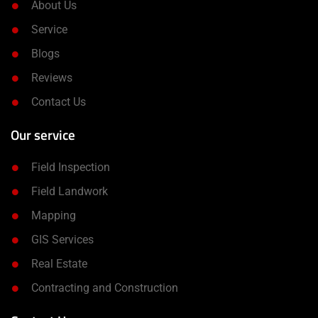
About Us
Service
Blogs
Reviews
Contact Us
Our service
Field Inspection
Field Landwork
Mapping
GIS Services
Real Estate
Contracting and Construction