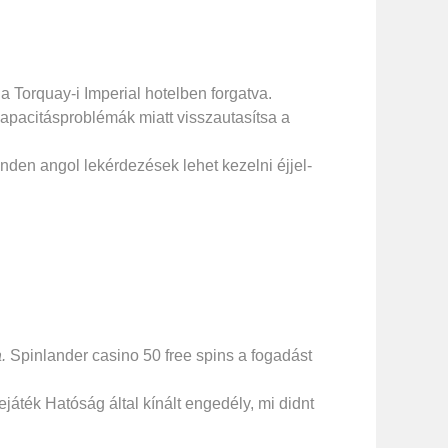
 a Torquay-i Imperial hotelben forgatva.
apacitásproblémák miatt visszautasítsa a
nden angol lekérdezések lehet kezelni éjjel-
a.
Spinlander casino 50 free spins a fogadást
áték Hatóság által kínált engedély, mi didnt