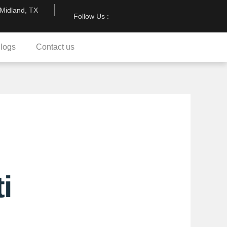
 Midland, TX
Follow Us :
logs
Contact us
i