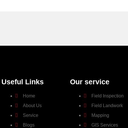
Useful Links
Our service
Home
Field Inspection
About Us
Field Landwork
Service
Mapping
Blogs
GIS Services